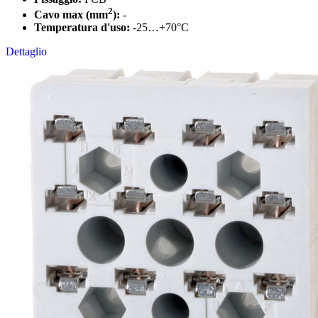
2
Cavo max (mm
):
-
Temperatura d'uso:
-25…+70°C
Dettaglio