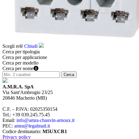
Scegli relè
Chiudi
Cerca per tipologia
Cerca per applicazione
Cerca per modello
Cerca per nome
A.M.R.A. SpA
Via Sant'Ambrogio 23/25
20846
Macherio
(
MB
)
C.F. – P.IVA
:
02025350154
Tel.
:
+39 039.245.75.45
Email
:
info@amra-chauvin-arnoux.it
PEC
:
amra@legalmail.it
Codice destinatario
:
M5UXCR1
Privacy policy