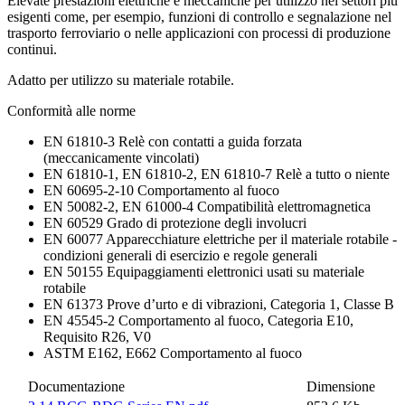
Elevate prestazioni elettriche e meccaniche per utilizzo nei settori più
esigenti come, per esempio, funzioni di controllo e segnalazione nel
trasporto ferroviario o nelle applicazioni con processi di produzione
continui.
Adatto per utilizzo su materiale rotabile.
Conformità alle norme
EN 61810-3 Relè con contatti a guida forzata
(meccanicamente vincolati)
EN 61810-1, EN 61810-2, EN 61810-7 Relè a tutto o niente
EN 60695-2-10 Comportamento al fuoco
EN 50082-2, EN 61000-4 Compatibilità elettromagnetica
EN 60529 Grado di protezione degli involucri
EN 60077 Apparecchiature elettriche per il materiale rotabile -
condizioni generali di esercizio e regole generali
EN 50155 Equipaggiamenti elettronici usati su materiale
rotabile
EN 61373 Prove d’urto e di vibrazioni, Categoria 1, Classe B
EN 45545-2 Comportamento al fuoco, Categoria E10,
Requisito R26, V0
ASTM E162, E662 Comportamento al fuoco
Documentazione
Dimensione