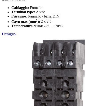
Cablaggio:
Frontale
Terminal type:
A vite
Fissaggio:
Pannello / barra DIN
2
Cavo max (mm
):
2 x 2.5
Temperatura d'uso:
-25…+70°C
Dettaglio