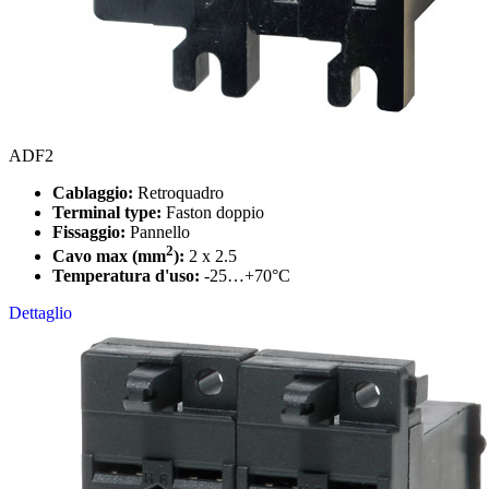
ADF2
Cablaggio:
Retroquadro
Terminal type:
Faston doppio
Fissaggio:
Pannello
2
Cavo max (mm
):
2 x 2.5
Temperatura d'uso:
-25…+70°C
Dettaglio