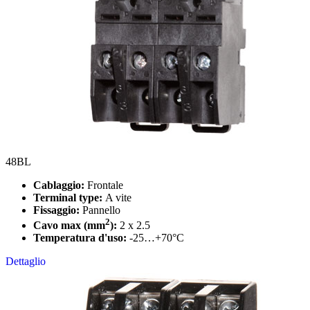
48BL
Cablaggio:
Frontale
Terminal type:
A vite
Fissaggio:
Pannello
2
Cavo max (mm
):
2 x 2.5
Temperatura d'uso:
-25…+70°C
Dettaglio