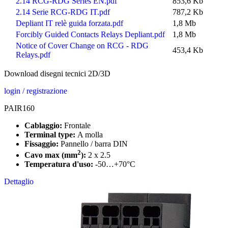
2.14 RCG-RDG Series EN.pdf
853,6 Kb
2.14 Serie RCG-RDG IT.pdf
787,2 Kb
Depliant IT relè guida forzata.pdf
1,8 Mb
Forcibly Guided Contacts Relays Depliant.pdf
1,8 Mb
Notice of Cover Change on RCG - RDG
453,4 Kb
Relays.pdf
Download disegni tecnici 2D/3D
login / registrazione
PAIR160
Cablaggio:
Frontale
Terminal type:
A molla
Fissaggio:
Pannello / barra DIN
2
Cavo max (mm
):
2 x 2.5
Temperatura d'uso:
-50…+70°C
Dettaglio