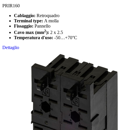
PRIR160
Cablaggio:
Retroquadro
Terminal type:
A molla
Fissaggio:
Pannello
2
Cavo max (mm
):
2 x 2.5
Temperatura d'uso:
-50…+70°C
Dettaglio