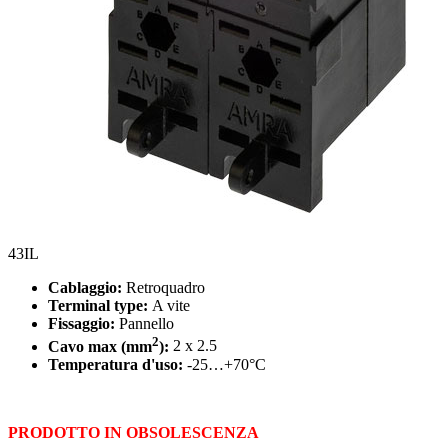
43IL
Cablaggio:
Retroquadro
Terminal type:
A vite
Fissaggio:
Pannello
2
Cavo max (mm
):
2 x 2.5
Temperatura d'uso:
-25…+70°C
PRODOTTO IN OBSOLESCENZA