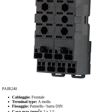
PAIR240
Cablaggio:
Frontale
Terminal type:
A molla
Fissaggio:
Pannello / barra DIN
2
Cavo max (mm
):
2 x 2.5