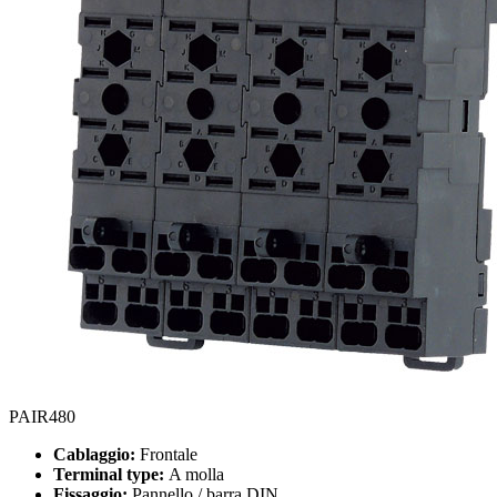
PAIR480
Cablaggio:
Frontale
Terminal type:
A molla
Fissaggio:
Pannello / barra DIN