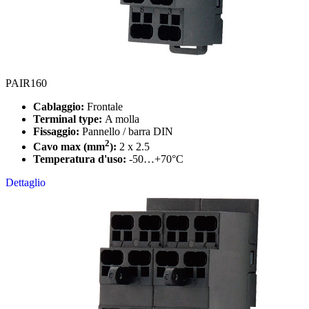
PAIR160
Cablaggio:
Frontale
Terminal type:
A molla
Fissaggio:
Pannello / barra DIN
2
Cavo max (mm
):
2 x 2.5
Temperatura d'uso:
-50…+70°C
Dettaglio