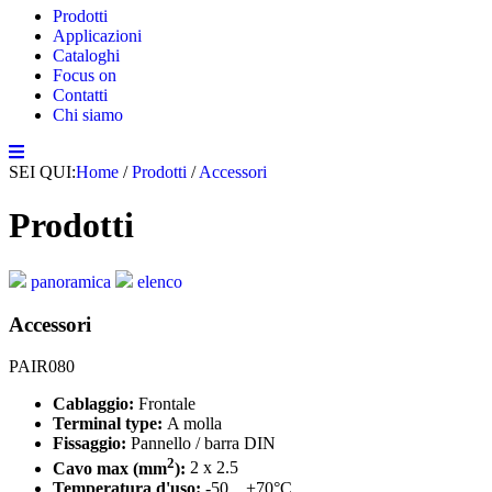
Prodotti
Applicazioni
Cataloghi
Focus on
Contatti
Chi siamo
SEI QUI:
Home
/
Prodotti
/
Accessori
Prodotti
panoramica
elenco
Accessori
PAIR080
Cablaggio:
Frontale
Terminal type:
A molla
Fissaggio:
Pannello / barra DIN
2
Cavo max (mm
):
2 x 2.5
Temperatura d'uso:
-50…+70°C