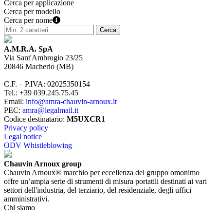
Cerca per applicazione
Cerca per modello
Cerca per nome
A.M.R.A. SpA
Via Sant'Ambrogio 23/25
20846
Macherio
(
MB
)
C.F. – P.IVA
:
02025350154
Tel.
:
+39 039.245.75.45
Email
:
info@amra-chauvin-arnoux.it
PEC
:
amra@legalmail.it
Codice destinatario
:
M5UXCR1
Privacy policy
Legal notice
ODV Whistleblowing
Chauvin Arnoux group
Chauvin Arnoux® marchio per eccellenza del gruppo omonimo
offre un’ampia serie di strumenti di misura portatili destinati ai vari
settori dell'industria, del terziario, del residenziale, degli uffici
amministrativi.
Chi siamo