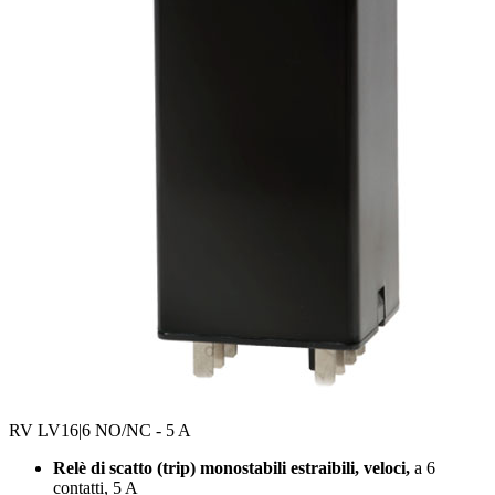
RV LV16
|6 NO/NC - 5 A
Relè di scatto (trip) monostabili estraibili, veloci,
a 6
contatti, 5 A