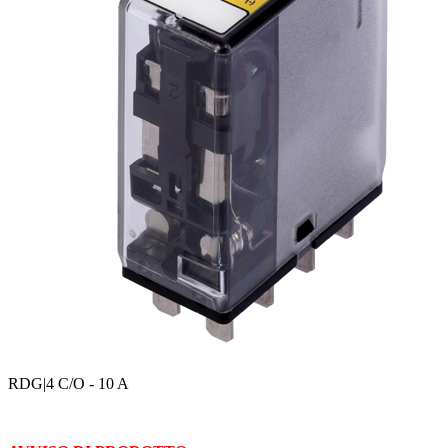
RDG
|4 C/O - 10 A