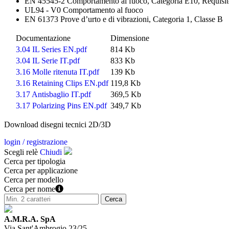
EN 45545-2 Comportamento al fuoco, Categoria E10, Requisi
UL94 - V0 Comportamento al fuoco
EN 61373 Prove d’urto e di vibrazioni, Categoria 1, Classe B
Documentazione
Dimensione
3.04 IL Series EN.pdf
814 Kb
3.04 IL Serie IT.pdf
833 Kb
3.16 Molle ritenuta IT.pdf
139 Kb
3.16 Retaining Clips EN.pdf
119,8 Kb
3.17 Antisbaglio IT.pdf
369,5 Kb
3.17 Polarizing Pins EN.pdf
349,7 Kb
Download disegni tecnici 2D/3D
login / registrazione
Scegli relè
Chiudi
Cerca per tipologia
Cerca per applicazione
Cerca per modello
Cerca per nome
A.M.R.A. SpA
Via Sant'Ambrogio 23/25