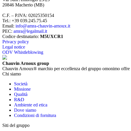
20846
Macherio
(
MB
)
C.F. – P.IVA
:
02025350154
Tel.
:
+39 039.245.75.45
Email
:
info@amra-chauvin-arnoux.it
PEC
:
amra@legalmail.it
Codice destinatario
:
M5UXCR1
Privacy policy
Legal notice
ODV Whistleblowing
Chauvin Arnoux group
Chauvin Arnoux® marchio per eccellenza del gruppo omonimo offre un’ampia
Chi siamo
Società
Missione
Qualità
R&D
Ambiente ed etica
Dove siamo
Condizioni di fornitura
Siti del gruppo